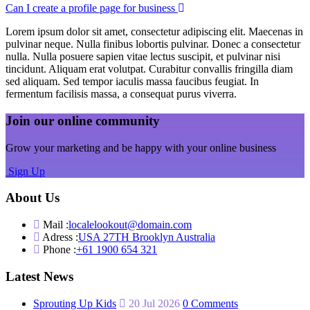
Can I create a profile page for business
Lorem ipsum dolor sit amet, consectetur adipiscing elit. Maecenas in
pulvinar neque. Nulla finibus lobortis pulvinar. Donec a consectetur
nulla. Nulla posuere sapien vitae lectus suscipit, et pulvinar nisi
tincidunt. Aliquam erat volutpat. Curabitur convallis fringilla diam
sed aliquam. Sed tempor iaculis massa faucibus feugiat. In
fermentum facilisis massa, a consequat purus viverra.
Join our online community
Grow your marketing and be happy with your online business
Sign Up
About Us
Mail :
localelookout@domain.com
Adress :
USA 27TH Brooklyn Australia
Phone :
+61 1900 654 321
Latest News
Sprouting Up Kids
20 Jul 2026
0 Comments